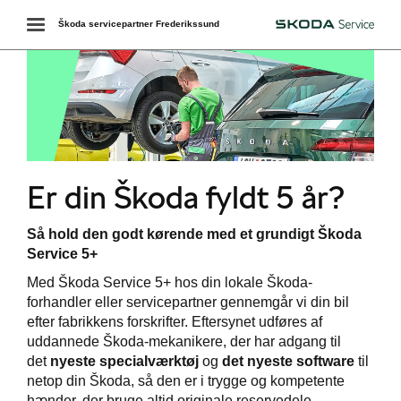
Toggle
Škoda servicepartner Frederikssund
Škoda
navigation
services
Er din Škoda fyldt 5 år?
værkstedet
Så hold den godt kørende med et grundigt Škoda
ct
Service 5+
de
Med Škoda Service 5+ hos din lokale Škoda-
forhandler eller servicepartner gennemgår vi din bil
efter fabrikkens forskrifter. Eftersynet udføres af
uddannede Škoda-mekanikere, der har adgang til
de
det
nyeste specialværktøj
og
det nyeste software
til
netop din Škoda, så den er i trygge og kompetente
ementer
hænder, der bruge altid originale reservedele.