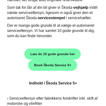
Som tak for lån af din bil giver vi Škoda
-
vejhjælp
indtil
t
næste serviceeftersyn, ligesom vi også giver den et
autoriseret Škoda
-
servicestempel
i servicehæftet.
e 5+
Der er mange gode grunde til at vælge et autoriseret
serviceeftersyn. Vi har samlet 10 gode grunde til dig,
jem
som du kan finde herunder.
Læs de 10 gode grunde her
Book Škoda Service 5+
Indhold i Škoda Service 5+
› Serviceeftersyn efter fabrikkens forskrifter inkl. skift af
motorolie og oliefilter