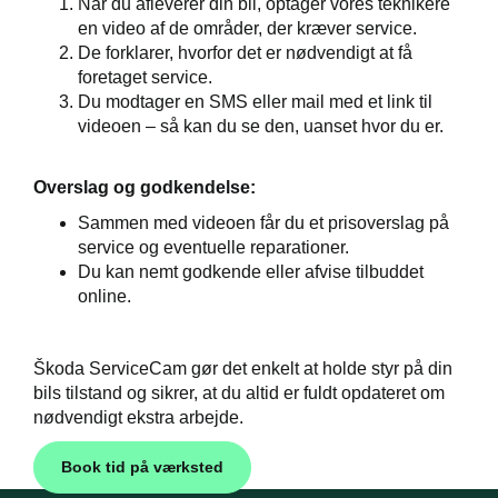
Når du afleverer din bil, optager vores teknikere
en video af de områder, der kræver service.
t
De forklarer, hvorfor det er nødvendigt at få
foretaget service.
e 5+
Du modtager en SMS eller mail med et link til
videoen – så kan du se den, uanset hvor du er.
jem
Overslag og godkendelse:
Sammen med videoen får du et prisoverslag på
service og eventuelle reparationer.
Du kan nemt godkende eller afvise tilbuddet
online.
Škoda ServiceCam gør det enkelt at holde styr på din
bils tilstand og sikrer, at du altid er fuldt opdateret om
nødvendigt ekstra arbejde.
Book tid på værksted