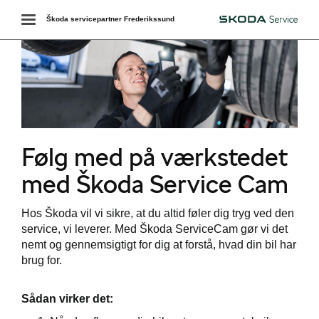
Toggle
Škoda servicepartner Frederikssund
Škoda
navigation
services
Følg med på værkstedet
værkstedet
med Škoda Service Cam
ct
Hos Škoda vil vi sikre, at du altid føler dig tryg ved den
de
service, vi leverer. Med Škoda ServiceCam gør vi det
nemt og gennemsigtigt for dig at forstå, hvad din bil har
brug for.
de
Sådan virker det:
ementer