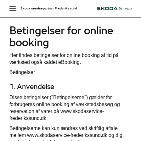
Toggle
Škoda servicepartner Frederikssund
Škoda
navigation
Betingelser for online
booking
Her findes betingelser for online booking af tid på
værksted også kaldet eBooking.
Betingelser
1. Anvendelse
Disse betingelser ("Betingelserne") gælder for
forbrugeres online booking af værkstedsbesøg og
reservation af varer på www.skodaservice-
frederikssund.dk
Betingelserne kan kun ændres ved skriftlig aftale
mellem www.skodaservice-frederikssund.dk og dig,