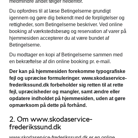
medmindre andet følger nedenfor.
Du opfordres til at læse Betingelserne grundigt
igennem og gøre dig bekendt med de forpligtelser og
rettigheder, som Betingelserne beskriver. Ved online
booking af værkstedsbesøg og reservation af varer på
hjemmesiden accepterer du at være bundet af
Betingelserne.
Du modtager en kopi af Betingelserne sammen med
ge
en bekræftelse af din online booking pr. e-mail.
Der kan på hjemmesiden forekomme typografiske
fejl og upræcise formuleringer. www.skodaservice-
frederikssund.dk forbeholder sig retten til at rette
fejl, upræcisheder og mangler, samt ændre eller
opdatere indholdet på hjemmesiden, uden at gøre
opmærksom på dette på forhånd.
2. Om www.skodaservice-
frederikssund.dk
www.skodaservice-frederikssund.dk er en online