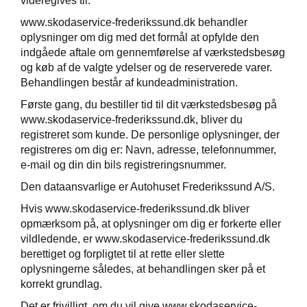
videregives til.
www.skodaservice-frederikssund.dk behandler
oplysninger om dig med det formål at opfylde den
indgåede aftale om gennemførelse af værkstedsbesøg
og køb af de valgte ydelser og de reserverede varer.
Behandlingen består af kundeadministration.
Første gang, du bestiller tid til dit værkstedsbesøg på
www.skodaservice-frederikssund.dk, bliver du
registreret som kunde. De personlige oplysninger, der
registreres om dig er: Navn, adresse, telefonnummer,
e-mail og din din bils registreringsnummer.
Den dataansvarlige er Autohuset Frederikssund A/S.
Hvis www.skodaservice-frederikssund.dk bliver
opmærksom på, at oplysninger om dig er forkerte eller
vildledende, er www.skodaservice-frederikssund.dk
berettiget og forpligtet til at rette eller slette
oplysningerne således, at behandlingen sker på et
korrekt grundlag.
Det er frivilligt, om du vil give www.skodaservice-