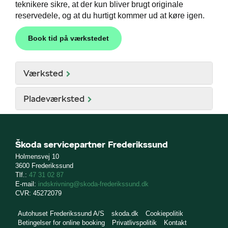
teknikere sikre, at der kun bliver brugt originale
reservedele, og at du hurtigt kommer ud at køre igen.
Book tid på værkstedet
Værksted
Pladeværksted
Škoda servicepartner Frederikssund
Holmensvej 10
3600 Frederikssund
Tlf.:
47 31 02 87
E-mail:
indskrivning@skoda-frederikssund.dk
CVR: 45272079
Autohuset Frederikssund A/S
skoda.dk
Cookiepolitik
Betingelser for online booking
Privatlivspolitik
Kontakt