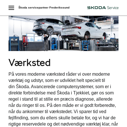
Toggle
Škoda servicepartner Frederikssund
Škoda
navigation
services
Værksted
værkstedet
På vores moderne værksted råder vi over moderne
ct
værktøj og udstyr, som er udviklet helt specielt til
din Škoda. Avancerede computersystemer, som er i
de
direkte forbindelse med Škoda i Tjekkiet, gør os som
regel i stand til at stille en præcis diagnose, allerede
når du ringer til os. På den måde er vi godt forberedte,
når du ankommer til værkstedet. Vi sparer tid ved
de
fejlfinding, som du ellers skulle betale for, og vi har de
rigtige reservedele og det nødvendige værktøj klar, når
ementer