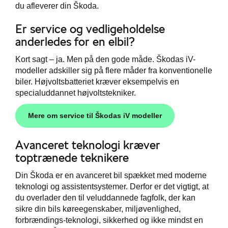
du afleverer din Škoda.
t
Er service og vedligeholdelse
anderledes for en elbil?
e 5+
Kort sagt – ja. Men på den gode måde. Škodas iV-
jem
modeller adskiller sig på flere måder fra konventionelle
biler. Højvoltsbatteriet kræver eksempelvis en
specialuddannet højvoltstekniker.
Mere om service til Škodas iV modeller
Avanceret teknologi kræver
toptrænede teknikere
Din Škoda er en avanceret bil spækket med moderne
teknologi og assistentsystemer. Derfor er det vigtigt, at
du overlader den til veluddannede fagfolk, der kan
sikre din bils køreegenskaber, miljøvenlighed,
forbrændings-teknologi, sikkerhed og ikke mindst en